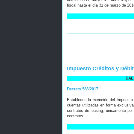
fiscal hasta el día 31 de marzo de 201
Impuesto Créditos y Débi
DAE 
Decreto 588/2017
Establecen la exención del Impuesto 
cuentas utilizadas en forma exclusiv
contratos de leasing, únicamente po
contratos.