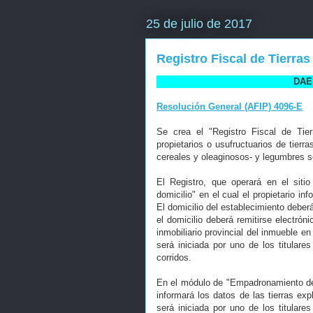
25 de julio de 2017
Registro Fiscal de Tierra
DAE 
Resolución General (AFIP) 4096-E
Se crea el "Registro Fiscal de Tier
propietarios o usufructuarios de tierr
cereales y oleaginosos- y legumbres se
El Registro, que operará en el si
domicilio" en el cual el propietario in
El domicilio del establecimiento deber
el domicilio deberá remitirse electrón
inmobiliario provincial del inmueble en 
será iniciada por uno de los titular
corridos.
En el módulo de "Empadronamiento de Ac
informará los datos de las tierras exp
será iniciada por uno de los titular