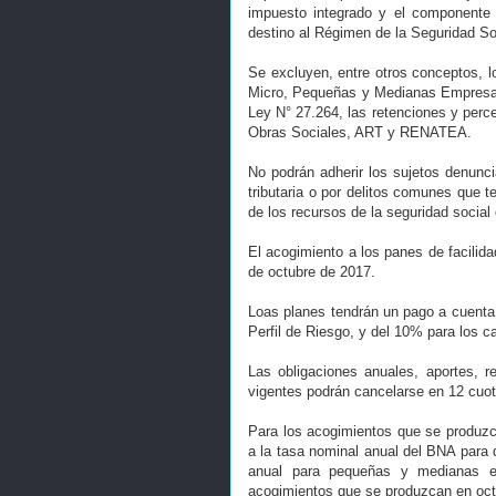
impuesto integrado y el componente p
destino al Régimen de la Seguridad So
Se excluyen, entre otros conceptos, l
Micro, Pequeñas y Medianas Empresas a
Ley N° 27.264, las retenciones y perce
Obras Sociales, ART y RENATEA.
No podrán adherir los sujetos denunc
tributaria o por delitos comunes que 
de los recursos de la seguridad social
El acogimiento a los panes de facilid
de octubre de 2017.
Loas planes tendrán un pago a cuenta
Perfil de Riesgo, y del 10% para los 
Las obligaciones anuales, aportes, 
vigentes podrán cancelarse en 12 cuot
Para los acogimientos que se produzca
a la tasa nominal anual del BNA para 
anual para pequeñas y medianas e
acogimientos que se produzcan en oct