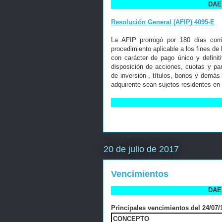
DAE 
Resolución General (AFIP) 4095-E
La AFIP prorrogó por 180 días corr
procedimiento aplicable a los fines de
con carácter de pago único y defini
disposición de acciones, cuotas y pa
de inversión-, títulos, bonos y demás
adquirente sean sujetos residentes en e
20 de julio de 2017
Vencimientos
DAE 
Principales vencimientos del 24/07/1
CONCEPTO