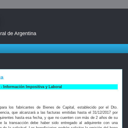
ral de Argentina
ga
- Información Impositiva y Laboral
ara los fabricantes de Bienes de Capital, establecido por el Dto.
encia, que alcanzará a las facturas emitidas hasta el 31/12/2017 por
dquirentes hasta esa fecha, y que no cuenten con más de 2 años de su
de la transacción debe haber sido entregado al adquirente con una
de la solicitud. Los beneficiarios podrán solicitar la emisión del bono