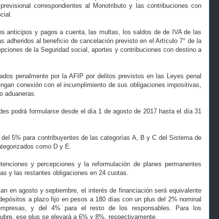
revisional correspondientes al Monotributo y las contribuciones con
cial.
os anticipos y pagos a cuenta, las multas, los saldos de de IVA de las
dheridos al beneficio de cancelación previsto en el Artículo 7° de la
pciones de la Seguridad social, aportes y contribuciones con destino a
iados penalmente por la AFIP por delitos previstos en las Leyes penal
tengan conexión con el incumplimiento de sus obligaciones impositivas,
 o aduaneras.
ades podrá formularse desde el día 1 de agosto de 2017 hasta el día 31
 del 5% para contribuyentes de las categorías A, B y C del Sistema de
categorizados como D y E.
retenciones y percepciones y la reformulación de planes permanentes
as y las restantes obligaciones en 24 cuotas.
n en agosto y septiembre, el interés de financiación será equivalente
depósitos a plazo fijo en pesos a 180 días con un plus del 2% nominal
mpresas, y del 4% para el resto de los responsables. Para los
ubre, ese plus se elevará a 6% y 8%, respectivamente.