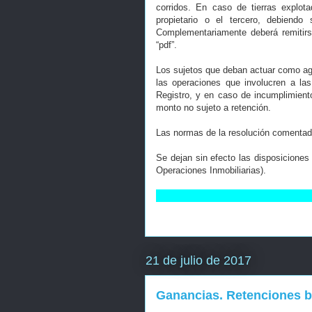
corridos. En caso de tierras explota
propietario o el tercero, debiendo
Complementariamente deberá remitirs
“pdf”.
Los sujetos que deban actuar como ag
las operaciones que involucren a las 
Registro, y en caso de incumplimiento
monto no sujeto a retención.
Las normas de la resolución comentada
Se dejan sin efecto las disposiciones
Operaciones Inmobiliarias).
21 de julio de 2017
Ganancias. Retenciones be