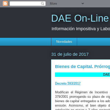
DAE On-Line
Información Impositiva y Labo
Novedades
31 de julio de 2017
Bienes de Capital. Prórro
DAE 
Decreto 593/2017
Modifican el Régimen de Incentivo p
379/2001 prorrogando su plazo de vig
bienes de capital entregados a los a
emisión. Asimismo, el bien objeto 
antelación no mayor a 2 años respecto 