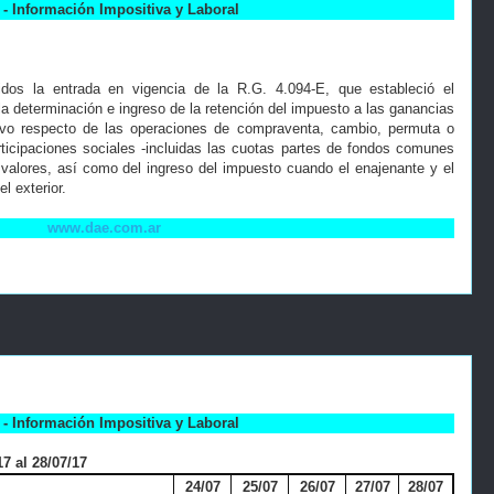
- Información Impositiva y Laboral
idos la entrada en vigencia de la R.G. 4.094-E, que estableció el
 la determinación e ingreso de la retención del impuesto a las ganancias
tivo respecto de las operaciones de compraventa, cambio, permuta o
rticipaciones sociales -incluidas las cuotas partes de fondos comunes
 valores, así como del ingreso del impuesto cuando el enajenante y el
l exterior.
www.dae.com.ar
- Información Impositiva y Laboral
7 al 28/07/17
24/07
25/07
26/07
27/07
28/07