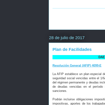
28 de julio de 2017
Plan de Facilidades
DAE 
Resolución General (AFIP) 4099-E
La AFIP establece un plan especial d
seguridad social vencidas entre el 1/6
del régimen permanente y deudas incl
de deudas vencidas en el período i
sanciones.
Podrán incluirse obligaciones imposi
impositivas, aportes de los trabajad