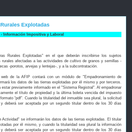
s Rurales Explotadas
- Información Impositiva y Laboral
ras Rurales Explotadas" en el que deberán inscribirse los sujetos
as rurales afectadas a las actividades de cultivo de granos y semillas -
cas -porotos, arvejas y lentejas-, y a la subcontratación.
tio web de la AFIP contará con un módulo de "Empadronamiento de
formará los datos de las tierras explotadas por él mismo y por terceros.
á estar previamente informado en el "Sistema Registral". Al empadronar
icamente el título de propiedad y la última boleta vencida del impuesto
formato “pdf”. Cuando la titularidad del inmueble sea plural, la solicitud
es y deberá ser aceptada por un segundo titular dentro de los 30 días
tividad" se informarán los datos de las tierras explotadas. El titular
lotadas por él mismo, y cuando la titularidad sea plural la información
es y deberá ser aceptada por un segundo titular dentro de los 30 días