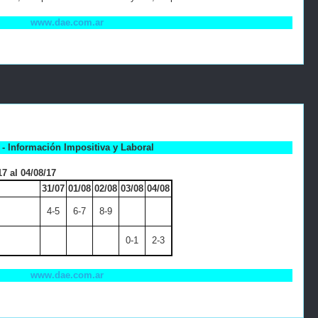
www.dae.com.ar
- Información Impositiva y Laboral
7 al 04/08/17
31/07
01/08
02/08
03/08
04/08
4-5
6-7
8-9
0-1
2-3
www.dae.com.ar