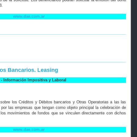
8.
www.dae.com.ar
tos Bancarios. Leasing
- Información Impositiva y Laboral
sobre los Créditos y Débitos bancarios y Otras Operatorias a las las
a por las empresas que tengan como objeto principal la celebración de
r los movimientos de fondos que se vinculen directamente con dichos
www.dae.com.ar