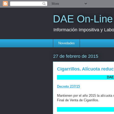
DAE On-Line
Información Impositiva y Labo
Novedades
27 de febrero de 2015
Cigarrillos. Alícuota redu
DAE 
Decreto 237/15
Mantienen por el año 2015 la alícuota
Final de Venta de Cigarrillos.