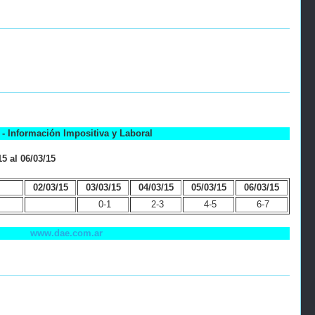
- Información Impositiva y Laboral
5 al 06/03/15
02/03/15
03/03/15
04/03/15
05/03/15
06/03/15
0-1
2-3
4-5
6-7
www.dae.com.ar