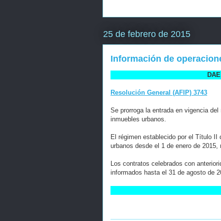
25 de febrero de 2015
Información de operacione
DAE 
Resolución General (AFIP) 3743
Se prorroga la entrada en vigencia del
inmuebles urbanos.
El régimen establecido por el Título II
urbanos desde el 1 de enero de 2015, r
Los contratos celebrados con anteriori
informados hasta el 31 de agosto de 2