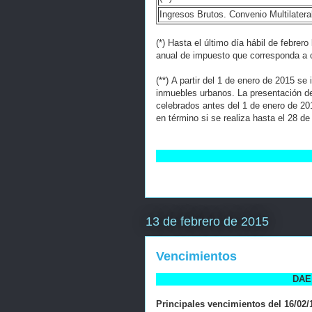
Ingresos Brutos. Convenio Multilatera
(*) Hasta el último día hábil de febrer
anual de impuesto que corresponda a ca
(**) A partir del 1 de enero de 2015 s
inmuebles urbanos. La presentación de
celebrados antes del 1 de enero de 20
en término si se realiza hasta el 28 de
13 de febrero de 2015
Vencimientos
DAE 
Principales vencimientos del 16/02/1