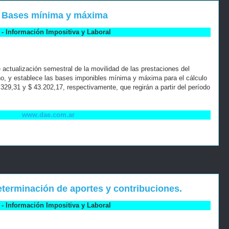
. Bases mínima y máxima
- Información Impositiva y Laboral
actualización semestral de la movilidad de las prestaciones del
no, y establece las bases imponibles mínima y máxima para el cálculo
.329,31 y $ 43.202,17, respectivamente, que regirán a partir del período
www.dae.com.ar
terminación de aportes y contribuciones.
- Información Impositiva y Laboral