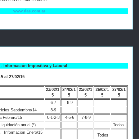
www.dae.com.ar
- Información Impositiva y Laboral
5 al 27/02/15
23/02/1
24/02/1
25/02/1
26/02/1
27/02/1
5
5
5
5
5
6-7
8-9
cicios Septiembre/14
8-9
a Febrero/15
0-1-2-3
4-5-6
7-8-9
iquidación anual (*)
Todos
s. Información Enero/15
Todos