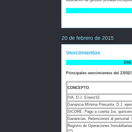
20 de febrero de 2015
Vencimientos
DAE 
Principales vencimientos del 23/02/1
CONCEPTO
IVA. D.J. Enero/15
Ganancia Mínima Presunta. D.J. ejer
SICORE. Pago a cuenta 1ra. quincen
Ganancias. Retenciones al personal. L
Registro de Operaciones Inmobiliaria
(**)