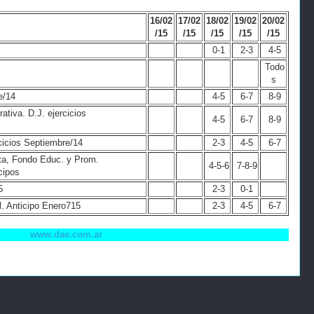
16/02
17/02
18/02
19/02
20/02
/15
/15
/15
/15
/15
0-1
2-3
4-5
Todo
s
e/14
4-5
6-7
8-9
tiva. D.J. ejercicios
4-5
6-7
8-9
cicios Septiembre/14
2-3
4-5
6-7
a, Fondo Educ. y Prom.
4-5-6
7-8-9
cipos
5
2-3
0-1
l. Anticipo Enero715
2-3
4-5
6-7
www.dae.com.ar