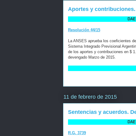
Aportes y contribuciones
DAE 
Resolución 44/15
La ANSES aprueba los coeficientes de 
Sistema Integrado Previsional Argenti
de los aportes y contribuciones en $ 1
devengado Marzo de 2015.
11 de febrero de 2015
Sentencias y acuerdos. De
DAE 
R.G. 3739