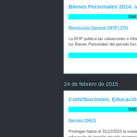
Bienes Personales 2014. 
DAE 
Resolución General (AFIP) 3741
La AFIP publica las valuaciones e inf
los Bienes Personales del período fisc
24 de febrero de 2015
Contribuciones. Educació
DAE 
Decreto 154/15
Prorrogan hasta el 31/12/2015 la suspe
educación de gestión privada incorpora