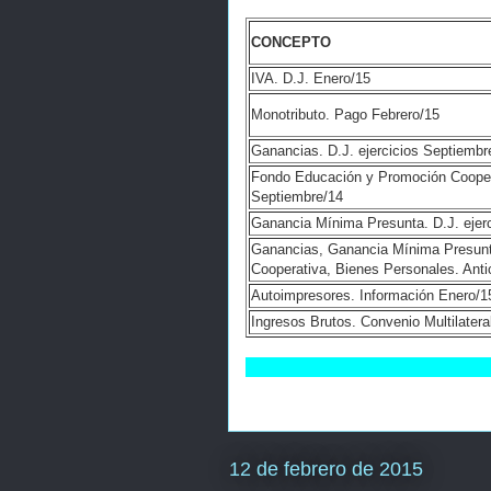
CONCEPTO
IVA. D.J. Enero/15
Monotributo. Pago Febrero/15
Ganancias. D.J. ejercicios Septiembr
Fondo Educación y Promoción Coopera
Septiembre/14
Ganancia Mínima Presunta. D.J. ejer
Ganancias, Ganancia Mínima Presunt
Cooperativa, Bienes Personales. Anti
Autoimpresores. Información Enero/1
Ingresos Brutos. Convenio Multilatera
12 de febrero de 2015