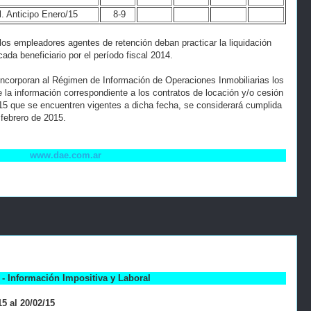
l. Anticipo Enero/15
8-9
o los empleadores agentes de retención deban practicar la liquidación
da beneficiario por el período fiscal 2014.
e incorporan al Régimen de Información de Operaciones Inmobiliarias los
 la información correspondiente a los contratos de locación y/o cesión
15 que se encuentren vigentes a dicha fecha, se considerará cumplida
 febrero de 2015.
www.dae.com.ar
- Información Impositiva y Laboral
5 al 20/02/15