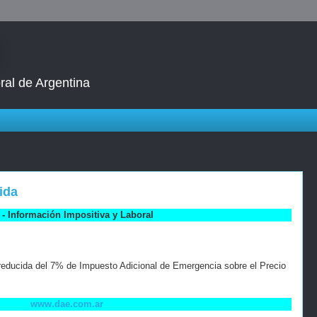
ral de Argentina
cida
- Información Impositiva y Laboral
 reducida del 7% de Impuesto Adicional de Emergencia sobre el Precio
www.dae.com.ar