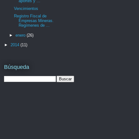
aportes y ...
Vencimientos
Registro Fiscal de
Empresas Mineras.
Regímenes de ...
►
enero
(26)
►
2014
(11)
Búsqueda