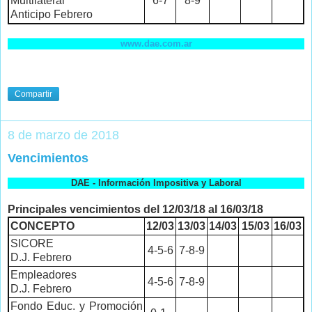
Multilateral
6-7
8-9
Anticipo Febrero
www.dae.com.ar
Compartir
8 de marzo de 2018
Vencimientos
DAE - Información Impositiva y Laboral
Principales vencimientos del 12/03/18 al 16/03/18
CONCEPTO
12/03
13/03
14/03
15/03
16/03
SICORE
4-5-6
7-8-9
D.J. Febrero
Empleadores
4-5-6
7-8-9
D.J. Febrero
Fondo Educ. y Promoción