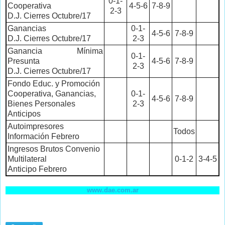
0-1-
Cooperativa
4-5-6
7-8-9
2-3
D.J. Cierres Octubre/17
Ganancias
0-1-
4-5-6
7-8-9
D.J. Cierres Octubre/17
2-3
Ganancia Mínima
0-1-
Presunta
4-5-6
7-8-9
2-3
D.J. Cierres Octubre/17
Fondo Educ. y Promoción
Cooperativa, Ganancias,
0-1-
4-5-6
7-8-9
Bienes Personales
2-3
Anticipos
Autoimpresores
Todos
Información Febrero
Ingresos Brutos Convenio
Multilateral
0-1-2
3-4-5
Anticipo Febrero
www.dae.com.ar