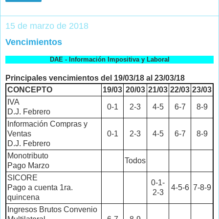
15 de marzo de 2018
Vencimientos
DAE - Información Impositiva y Laboral
Principales vencimientos del 19/03/18 al 23/03/18
CONCEPTO
19/03
20/03
21/03
22/03
23/03
IVA
0-1
2-3
4-5
6-7
8-9
D.J. Febrero
Información Compras y
Ventas
0-1
2-3
4-5
6-7
8-9
D.J. Febrero
Monotributo
Todos
Pago Marzo
SICORE
0-1-
Pago a cuenta 1ra.
4-5-6
7-8-9
2-3
quincena
Ingresos Brutos Convenio