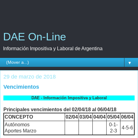
DAE On-Line
Información Impositiva y Laboral de Argentina
▼
29 de marzo de 2018
Vencimientos
DAE - Información Impositiva y Laboral
Principales vencimientos del 02/04/18 al 06/04/18
CONCEPTO
02/04
03/04
04/04
05/04
06/04
Autónomos
0-1-
4-5-6
Aportes Marzo
2-3