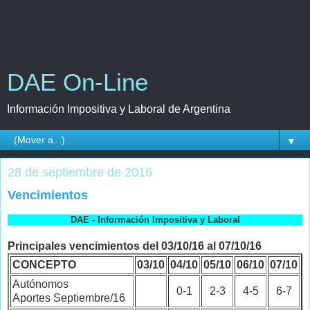
DAE On-Line
Información Impositiva y Laboral de Argentina
▼
28 de septiembre de 2016
Vencimientos
DAE - Información Impositiva y Laboral
Principales vencimientos del 03/10/16 al 07/10/16
CONCEPTO
03/10
04/10
05/10
06/10
07/10
Autónomos
0-1
2-3
4-5
6-7
Aportes Septiembre/16