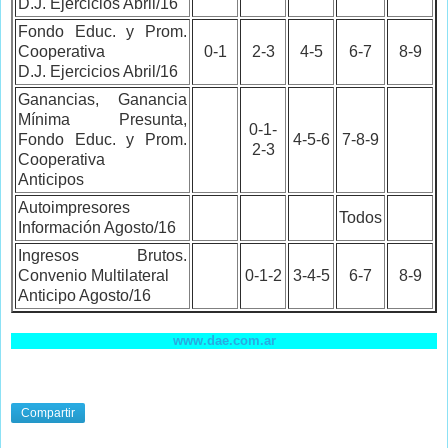
D.J. Ejercicios Abril/16
Fondo Educ. y Prom.
Cooperativa
0-1
2-3
4-5
6-7
8-9
D.J. Ejercicios Abril/16
Ganancias, Ganancia
Mínima Presunta,
0-1-
Fondo Educ. y Prom.
4-5-6
7-8-9
2-3
Cooperativa
Anticipos
Autoimpresores
Todos
Información Agosto/16
Ingresos Brutos.
Convenio Multilateral
0-1-2
3-4-5
6-7
8-9
Anticipo Agosto/16
www.dae.com.ar
Compartir