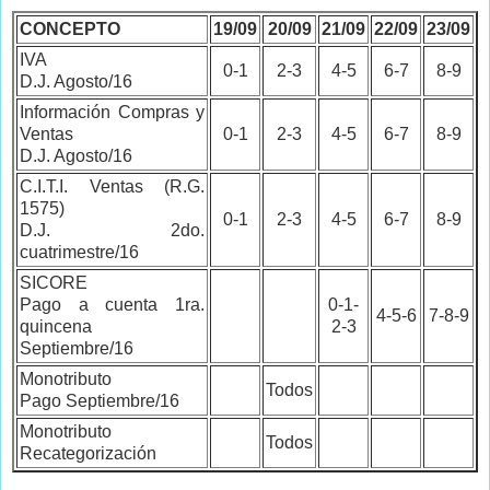
CONCEPTO
19/09
20/09
21/09
22/09
23/09
IVA
0-1
2-3
4-5
6-7
8-9
D.J. Agosto/16
Información Compras y
Ventas
0-1
2-3
4-5
6-7
8-9
D.J. Agosto/16
C.I.T.I. Ventas (R.G.
1575)
0-1
2-3
4-5
6-7
8-9
D.J. 2do.
cuatrimestre/16
SICORE
Pago a cuenta 1ra.
0-1-
4-5-6
7-8-9
quincena
2-3
Septiembre/16
Monotributo
Todos
Pago Septiembre/16
Monotributo
Todos
Recategorización