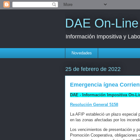
DAE On-Line
Información Impositiva y Labo
Novedades
25 de febrero de 2022
Emergencia ígnea Corrien
DAE - Información Impositiva On-Li
Resolución General 5158
La AFIP estableció un plazo especial p
en las zonas afectadas por los incendi
Los vencimientos de presentación y p
Promoción Cooperativa, obligaciones d