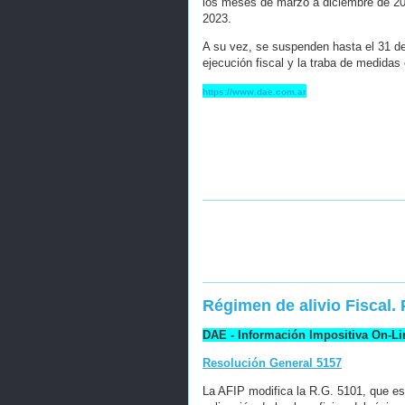
los meses de marzo a diciembre de 20
2023.
A su vez, se suspenden hasta el 31 de 
ejecución fiscal y la traba de medidas 
https://www.dae.com.ar
Régimen de alivio Fiscal.
DAE - Información Impositiva On-Li
Resolución General 5157
La AFIP modifica la R.G. 5101, que es