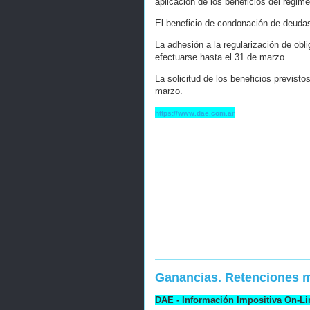
aplicación de los beneficios del régime
El beneficio de condonación de deudas
La adhesión a la regularización de obl
efectuarse hasta el 31 de marzo.
La solicitud de los beneficios previst
marzo.
https://www.dae.com.ar
Ganancias. Retenciones ma
DAE - Información Impositiva On-Li