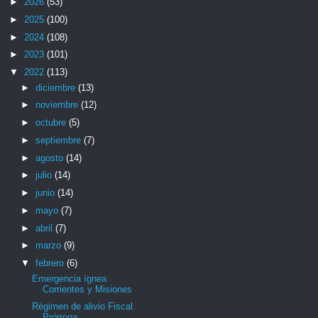
►
2026
(53)
►
2025
(100)
►
2024
(108)
►
2023
(101)
▼
2022
(113)
►
diciembre
(13)
►
noviembre
(12)
►
octubre
(5)
►
septiembre
(7)
►
agosto
(14)
►
julio
(14)
►
junio
(14)
►
mayo
(7)
►
abril
(7)
►
marzo
(9)
▼
febrero
(6)
Emergencia ígnea
Corrientes y Misiones
Régimen de alivio Fiscal.
Prórroga