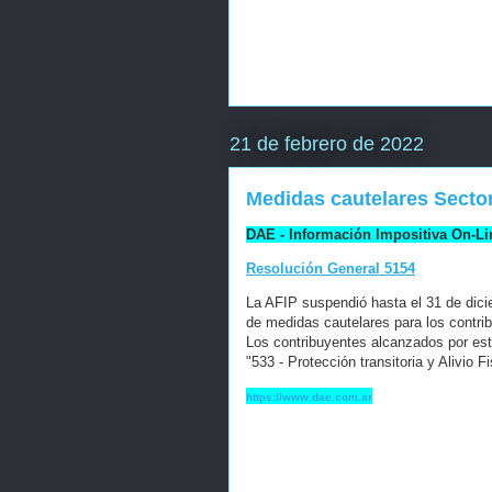
21 de febrero de 2022
Medidas cautelares Secto
DAE - Información Impositiva On-Li
Resolución General 5154
La AFIP suspendió hasta el 31 de diciem
de medidas cautelares para los contrib
Los contribuyentes alcanzados por est
"533 - Protección transitoria y Alivio F
https://www.dae.com.ar