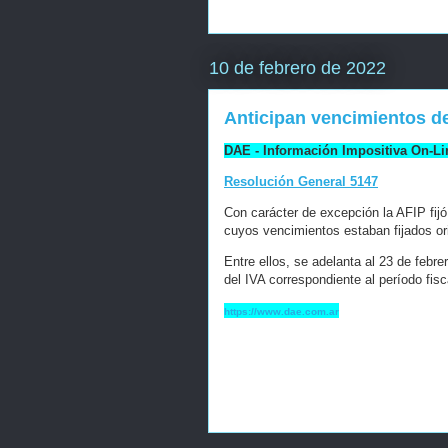
10 de febrero de 2022
Anticipan vencimientos de
DAE - Información Impositiva On-Li
Resolución General 5147
Con carácter de excepción la AFIP fijó
cuyos vencimientos estaban fijados ori
Entre ellos, se adelanta al 23 de febre
del IVA correspondiente al período fis
https://www.dae.com.ar