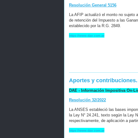
Resolución General 5156
La AFIP actualizó el monto no sujeto a
de retención del Impuesto a las Ganan
establecido por la R.G. 2849.
https://www.dae.com.ar
Aportes y contribuciones
DAE - Información Impositiva On-Li
Resolución 32/2022
La ANSES estableció las bases imponib
la Ley N° 24.241, texto según la Ley 
respectivamente, de aplicación a part
https://www.dae.com.ar