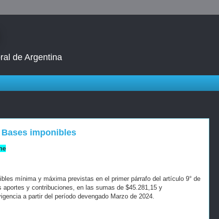
ral de Argentina
. Bases imponibles
ne
les mínima y máxima previstas en el primer párrafo del artículo 9° de
os aportes y contribuciones, en las sumas de $45.281,15 y
igencia a partir del período devengado Marzo de 2024.