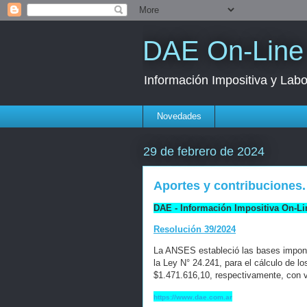
DAE On-Line
Información Impositiva y Labo
Novedades
29 de febrero de 2024
Aportes y contribuciones
DAE - Información Impositiva On-Li
Resolución 39/2024
La ANSES estableció las bases imponib
la Ley N° 24.241, para el cálculo de l
$1.471.616,10, respectivamente, con v
https://www.dae.com.ar