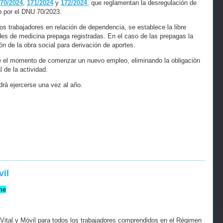
70/2024
,
171/2024
y
172/2024
, que reglamentan la desregulación de
o por el DNU 70/2023.
os trabajadores en relación de dependencia, se establece la libre
des de medicina prepaga registradas. En el caso de las prepagas la
ión de la obra social para derivación de aportes.
de el momento de comenzar un nuevo empleo, eliminando la obligaciòn
 de la actividad.
drá ejercerse una vez al año.
vil
ne
Vital y Móvil para todos los trabajadores comprendidos en el Régimen