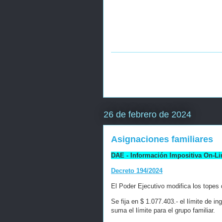
26 de febrero de 2024
Asignaciones familiares
DAE - Información Impositiva On-Li
Decreto 194/2024
El Poder Ejecutivo modifica los topes 
Se fija en $ 1.077.403.- el límite de i
suma el límite para el grupo familiar.