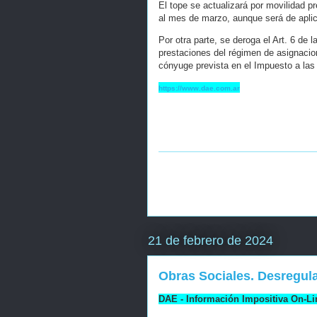
El tope se actualizará por movilidad p
al mes de marzo, aunque será de aplic
Por otra parte, se deroga el Art. 6 de 
prestaciones del régimen de asignacion
cónyuge prevista en el Impuesto a la
https://www.dae.com.ar
21 de febrero de 2024
Obras Sociales. Desregul
DAE - Información Impositiva On-Li