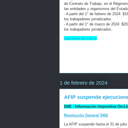
de Contrato de Trabajo, en el Régimen 
las entidades y organismos del Estad
- A partir del 1° de febrero de 2024: $
los trabajadores jornalizados.
- A partir del 1° de marzo de 2024: $2
los trabajadores jornalizados.
https://www.dae.com.ar
1 de febrero de 2024
AFIP suspende ejecucione
DAE - Información Impositiva On-Li
Resolución General 5482
La AFIP suspende hasta el 31 de julio d