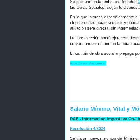
Se publican en la fecha los Decretos
1
las Obras Sociales, según lo dispuest
En lo que interesa específicamente a l
elección entre obras sociales y entida
afiliación será directa, sin intermediac
La libre elección podrá ejercerse des
de permanecer un año en la obra social
El cambio de obra social o prepaga po
https://www.dae.com.ar
Salario Mínimo, Vital y Mó
DAE - Información Impositiva On-Li
Resolución 4/2024
Se fijaron nuevos montos del Mínimo, 