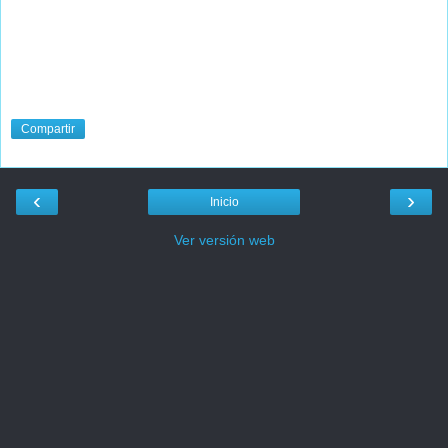
Compartir
‹
›
Inicio
Ver versión web