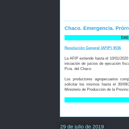
Chaco. Emergencia. Prór
DAE 
Resolución General (AFIP) 4536
La AFIP extiende hasta el 10/01/2020 
iniciación de juicios de ejecución fi
Pcia. del Chaco.
Los productores agropecuarios comp
solicitar los mismos hasta el 30/09
Ministerio de Producción de la Provinc
29 de julio de 2019