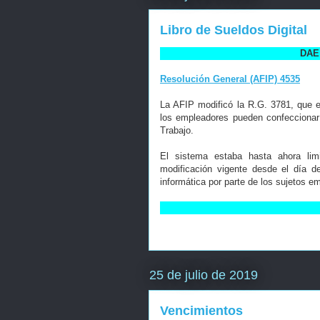
Libro de Sueldos Digital
DAE 
Resolución General (AFIP) 4535
La AFIP modificó la R.G. 3781, que es
los empleadores pueden confeccionar 
Trabajo.
El sistema estaba hasta ahora lim
modificación vigente desde el día de
informática por parte de los sujetos e
25 de julio de 2019
Vencimientos