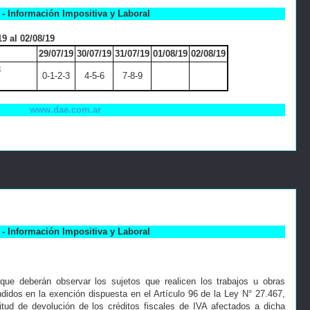
- Información Impositiva y Laboral
9 al 02/08/19
29/07/19
30/07/19
31/07/19
01/08/19
02/08/19
3
0-1-2-3
4-5-6
7-8-9
www.dae.com.ar
- Información Impositiva y Laboral
que deberán observar los sujetos que realicen los trabajos u obras
didos en la exención dispuesta en el Artículo 96 de la Ley N° 27.467,
citud de devolución de los créditos fiscales de IVA afectados a dicha