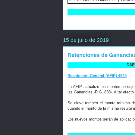
15 de julio de 2019
Retenciones de Ganancias.
DAE 
Resolución General (AFIP) 4525
La AFIP actualizó los montos no suje
las Ganancias -R.G. 830-. A tal efecto
Se eleva tambén el monto mínimo de 
cuando el monto de la misma resulte in
Los nuevos montos serán de aplicación