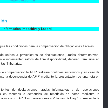
www.dae.com.ar
ción
- Información Impositiva y Laboral
gula las condiciones para la compensación de obligaciones fiscales.
e saldos a provenientes de declaraciones juradas determinativas,
en o incrementen saldos de libre disponibilidad, deberán tramitarse en
tas Tributarias.
d de compensación la AFIP realizará controles sistémicos y en caso de
 ante la dependencia de AFIP mediante la presentación de una nota en
entes de declaraciones juradas informativas y de resoluciones
adas en recursos o demandas de repetición se harán mediante la
el aplicativo SIAP "Compensaciones y Volantes de Pago", o mediante la