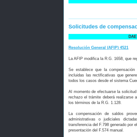
Solicitudes de compensa
DAE 
Resolución General (AFIP) 4521
La AFIP modifica la R.G. 1658, que re
Se establece que la compensación d
incluidas las rectificativas que gener
todos los casos desde el sistema Cuen
Al momento de efectuarse la solicitu
rechazo el trámite deberá realizarse
los términos de la R.G. 1.128.
La compensación de saldos proveni
administrativas o judiciales dict
transferencia del F.798 generado por 
presentación del F.574 manual.