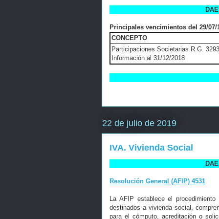
DAE 
Principales vencimientos del 29/07/1
CONCEPTO
Participaciones Societarias R.G. 329
Información al 31/12/2018
22 de julio de 2019
IVA. Vivienda Social
DAE 
Resolución General (AFIP) 4531
La AFIP establece el procedimiento 
destinados a vivienda social, compren
para el cómputo, acreditación o soli