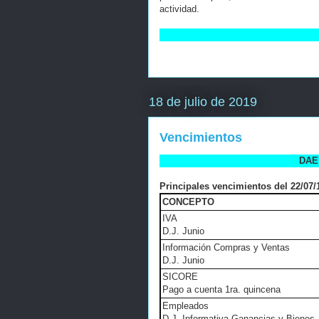
actividad.
18 de julio de 2019
Vencimientos
DAE 
Principales vencimientos del 22/07/1
CONCEPTO
IVA
D.J. Junio
Información Compras y Ventas
D.J. Junio
SICORE
Pago a cuenta 1ra. quincena
Empleados
D.J. Informativa Ganancias y Bienes