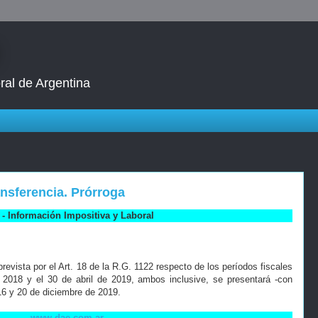
ral de Argentina
nsferencia. Prórroga
- Información Impositiva y Laboral
revista por el Art. 18 de la R.G. 1122 respecto de los períodos fiscales
 2018 y el 30 de abril de 2019, ambos inclusive, se presentará -con
16 y 20 de diciembre de 2019.
www.dae.com.ar