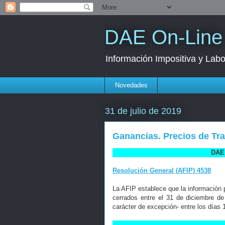
DAE On-Line
Información Impositiva y Labo
Novedades
31 de julio de 2019
Ganancias. Precios de Tra
DAE 
Resolución General (AFIP) 4538
La AFIP establece que la información p
cerrados entre el 31 de diciembre de
carácter de excepción- entre los días 