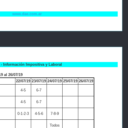
www.dae.com.ar
- Información Impositiva y Laboral
9 al 26/07/19
22/07/19
23/07/19
24/07/19
25/07/19
26/07/19
4-5
6-7
4-5
6-7
0-1-2-3
4-5-6
7-8-9
Todos