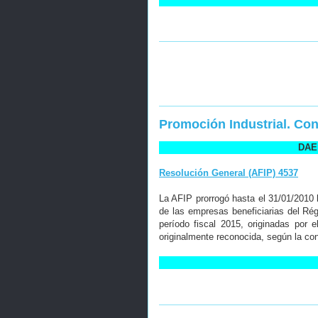
Promoción Industrial. Co
DAE 
Resolución General (AFIP) 4537
La AFIP prorrogó hasta el 31/01/2010 
de las empresas beneficiarias del Ré
período fiscal 2015, originadas por 
originalmente reconocida, según la con