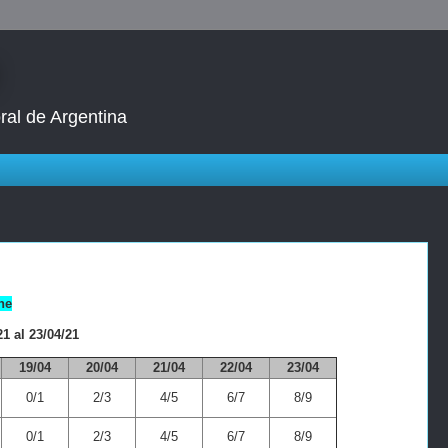
ral de Argentina
ne
1 al 23/04/21
19/04
20/04
21/04
22/04
23/04
0/1
2/3
4/5
6/7
8/9
0/1
2/3
4/5
6/7
8/9