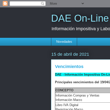
DAE On-Line
Información Impositiva y Labo
Novedades
15 de abril de 2021
Vencimientos
DAE - Información Impositiva On-Li
Principales vencimientos del 19/04/2
CONCEPTO
Información Compras y Ventas
Información Marzo
Libro IVA
Digital
Registración Marzo