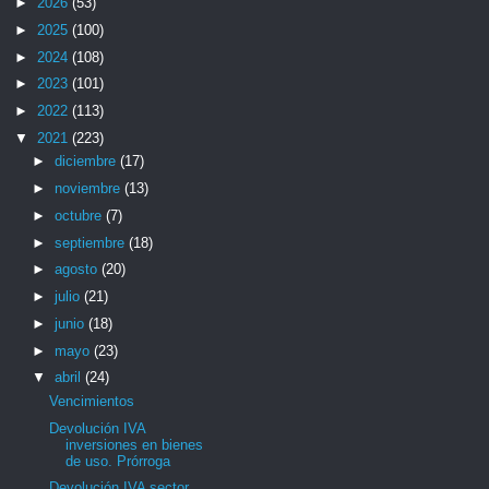
►
2026
(53)
►
2025
(100)
►
2024
(108)
►
2023
(101)
►
2022
(113)
▼
2021
(223)
►
diciembre
(17)
►
noviembre
(13)
►
octubre
(7)
►
septiembre
(18)
►
agosto
(20)
►
julio
(21)
►
junio
(18)
►
mayo
(23)
▼
abril
(24)
Vencimientos
Devolución IVA
inversiones en bienes
de uso. Prórroga
Devolución IVA sector