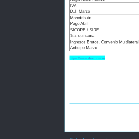
IVA
D.J. Marzo
Monotributo
Pago Abril
S
ICORE / SIRE
1ra. quincena
Ingresos Brutos. Convenio Multilateral
Anticipo Marzo
https://www.dae.com.ar