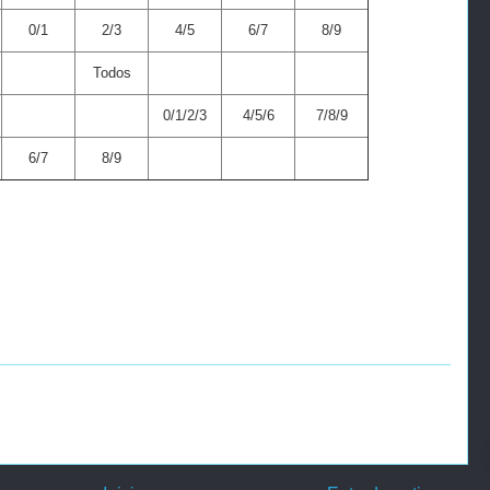
0/1
2/3
4/5
6/7
8/9
Todos
0/1/2/3
4/5/6
7/8/9
6/7
8/9