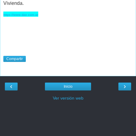
Vivienda.
https://www.dae.com.ar
Compartir
‹
›
Inicio
Ver versión web