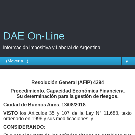
DAE On-Line
Información Impositiva y Laboral de Argentina
▼
Resolución General (AFIP) 4294
Procedimiento. Capacidad Económica Financiera.
Su determinación para la gestión de riesgos.
Ciudad de Buenos Aires, 13/08/2018
VISTO
los Artículos 35 y 107 de la Ley N° 11.683, texto
ordenado en 1998 y sus modificaciones, y
CONSIDERANDO
: