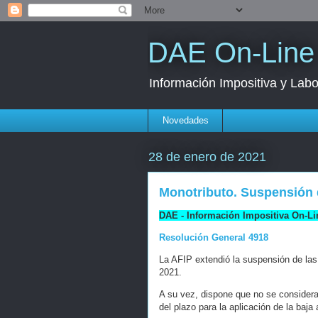
DAE On-Line
Información Impositiva y Labo
Novedades
28 de enero de 2021
Monotributo. Suspensión 
DAE - Información Impositiva On-Li
Resolución General 4918
La AFIP extendió la suspensión de las 
2021.
A su vez, dispone que no se consider
del plazo para la aplicación de la baja