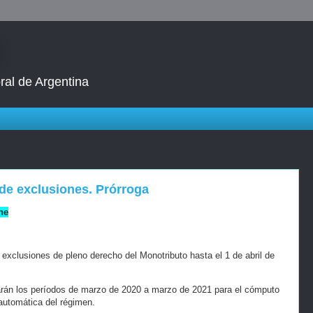
ral de Argentina
de exclusiones. Prórroga
ne
exclusiones de pleno derecho del Monotributo hasta el 1 de abril de
arán los períodos de marzo de 2020 a marzo de 2021 para el cómputo
 automática del régimen.