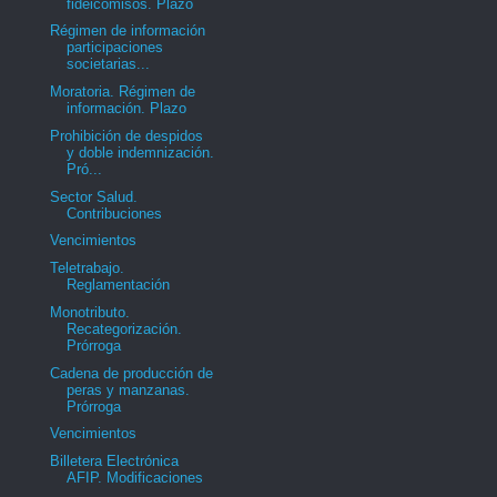
fideicomisos. Plazo
Régimen de información
participaciones
societarias...
Moratoria. Régimen de
información. Plazo
Prohibición de despidos
y doble indemnización.
Pró...
Sector Salud.
Contribuciones
Vencimientos
Teletrabajo.
Reglamentación
Monotributo.
Recategorización.
Prórroga
Cadena de producción de
peras y manzanas.
Prórroga
Vencimientos
Billetera Electrónica
AFIP. Modificaciones