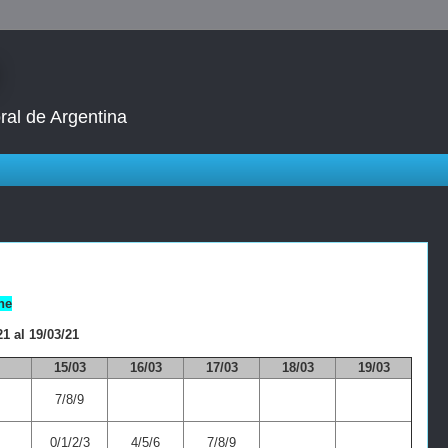
ral de Argentina
ne
1 al 19/03/21
15/03
16/03
17/03
18/03
19/03
7/8/9
0/1/2/3
4/5/6
7/8/9