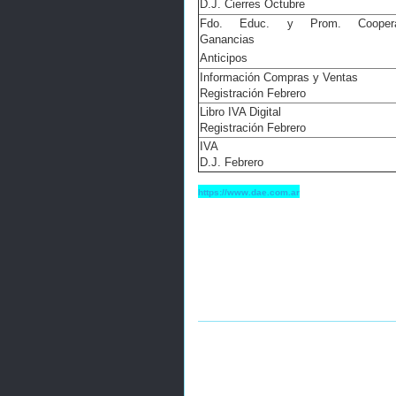
D.J. Cierres Octubre
Fdo. Educ. y Prom. Cooperat
Ganancias
Anticipos
Información Compras y Ventas
Registración Febrero
Libro IVA Digital
Registración Febrero
IVA
D.J. Febrero
https://www.dae.com.ar