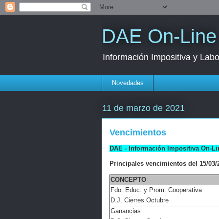
DAE On-Line
Información Impositiva y Labo
Novedades
11 de marzo de 2021
Vencimientos
DAE - Información Impositiva On-Li
Principales vencimientos del 15/03/2
CONCEPTO
Fdo. Educ. y Prom. Cooperativa
D.J. Cierres Octubre
Ganancias