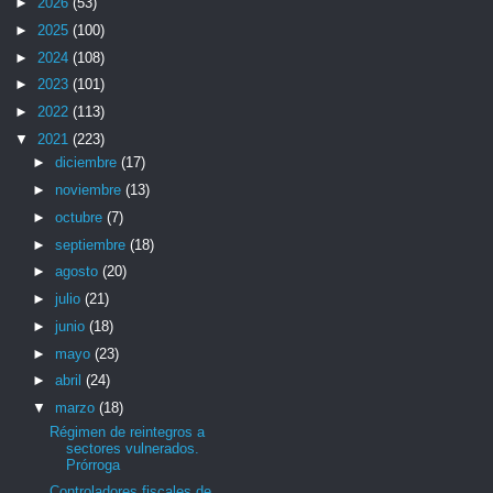
►
2026
(53)
►
2025
(100)
►
2024
(108)
►
2023
(101)
►
2022
(113)
▼
2021
(223)
►
diciembre
(17)
►
noviembre
(13)
►
octubre
(7)
►
septiembre
(18)
►
agosto
(20)
►
julio
(21)
►
junio
(18)
►
mayo
(23)
►
abril
(24)
▼
marzo
(18)
Régimen de reintegros a
sectores vulnerados.
Prórroga
Controladores fiscales de