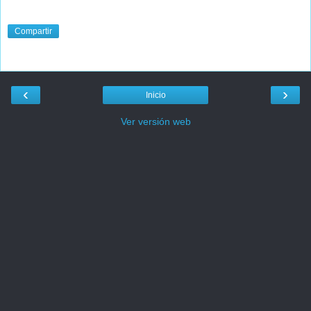
Compartir
‹
›
Inicio
Ver versión web