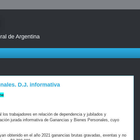
ral de Argentina
ales. D.J. informativa
ne
al los trabajadores en relación de dependencia y jubilados y
ación jurada informativa de Ganancias y Bienes Personales, cuyo
yan obtenido en el año 2021 ganancias brutas gravadas, exentas y no