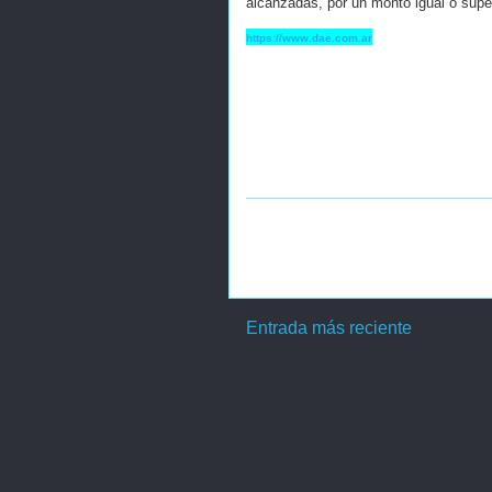
alcanzadas, por un monto igual o super
https://www.dae.com.ar
Entrada más reciente