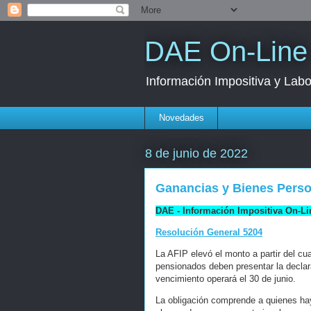
DAE On-Line
Información Impositiva y Labo
Novedades
8 de junio de 2022
Ganancias y Bienes Person
DAE - Información Impositiva On-Li
Resolución General 5204
La AFIP elevó el monto a partir del cu
pensionados deben presentar la declar
vencimiento operará el 30 de junio.
La obligación comprende a quienes ha