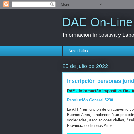
DAE On-Line
Información Impositiva y Labo
Novedades
25 de julio de 2022
Inscripción personas juríd
DAE - Información Impositiva On-Li
Resolución General 5238
La AFIP, en función de un convenio co
Buenos Aires, implementó un procedimi
sociedades, asociaciones civiles, fund
Provincia de Buenos Aires.