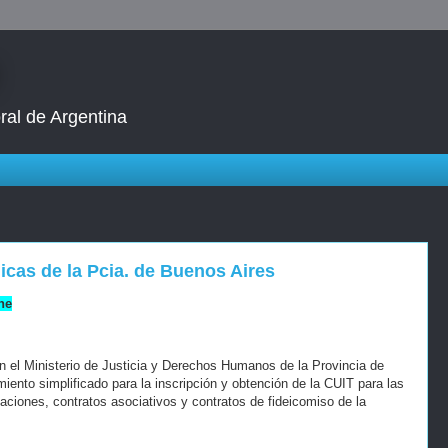
ral de Argentina
icas de la Pcia. de Buenos Aires
ne
n el Ministerio de Justicia y Derechos Humanos de la Provincia de
ento simplificado para la inscripción y obtención de la CUIT para las
aciones, contratos asociativos y contratos de fideicomiso de la