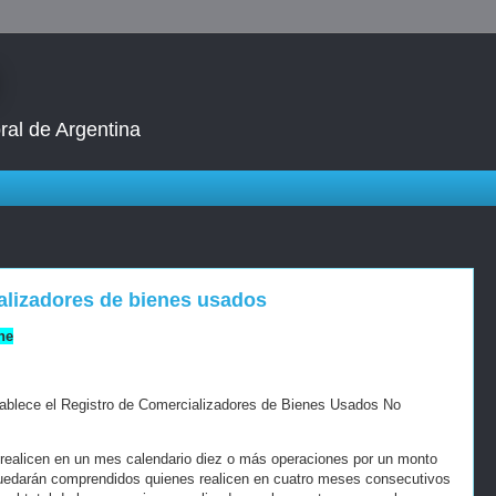
ral de Argentina
alizadores de bienes usados
ne
tablece el Registro de Comercializadores de Bienes Usados No
 realicen en un mes calendario diez o más operaciones por un monto
quedarán comprendidos quienes realicen en cuatro meses consecutivos