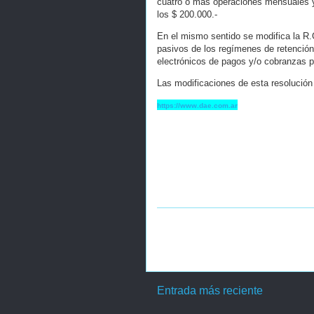
cuatro o más operaciones mensuales y 
los $ 200.000.-
En el mismo sentido se modifica la R.
pasivos de los regímenes de retención
electrónicos de pagos y/o cobranzas p
Las modificaciones de esta resolución 
https://www.dae.com.ar
Entrada más reciente