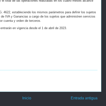
el total de las operaciones realizadas en los cuatro meses alcance
G. 4622, estableciendo los mismos parámetros para definir los sujetos
 de IVA y Ganancias a cargo de los sujetos que administren servicios
or cuenta y orden de terceros.
entrarán en vigencia desde el 1 de abril de 2023.
Inicio
Entrada antigua