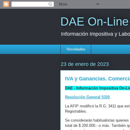
DAE On-Line
Información Impositiva y Labo
Novedades
23 de enero de 2023
IVA y Ganancias. Comerci
DAE - Información Impositiva On-Li
Resolución General 5320
La AFIP modificó la R.G. 3411 que es
Registrables.
Se considerarán habitualistas quienes
total de $ 200.000.- o más. También 