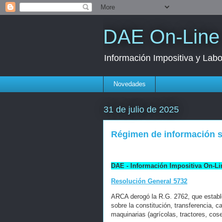
DAE On-Line
Información Impositiva y Labo
Novedades
31 de julio de 2025
Régimen de información 
DAE - Información Impositiva On-Li
Resolución General 5732
ARCA derogó la R.G. 2762, que estable
sobre la constitución, transferencia,
maquinarias (agrícolas, tractores, cos