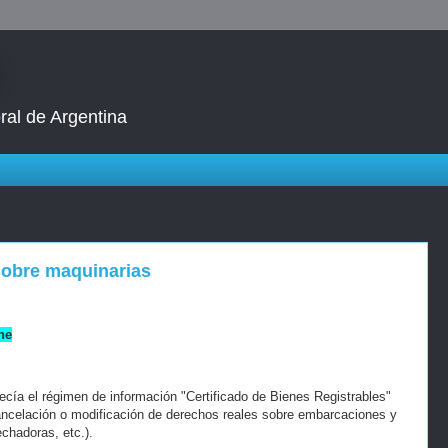
ral de Argentina
sobre maquinarias
ne
cía el régimen de información "Certificado de Bienes Registrables"
 cancelación o modificación de derechos reales sobre embarcaciones y
echadoras, etc.).