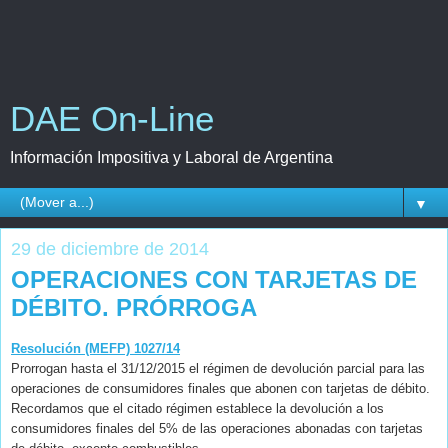
DAE On-Line
Información Impositiva y Laboral de Argentina
▼
29 de diciembre de 2014
OPERACIONES CON TARJETAS DE
DÉBITO. PRÓRROGA
Resolución (MEFP) 1027/14
Prorrogan hasta el 31/12/2015 el régimen de devolución parcial para las
operaciones de consumidores finales que abonen con tarjetas de débito.
Recordamos que el citado régimen establece la devolución a los
consumidores finales del 5% de las operaciones abonadas con tarjetas