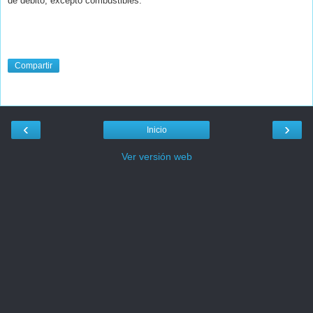
de débito, excepto combustibles.
Compartir
‹
›
Inicio
Ver versión web