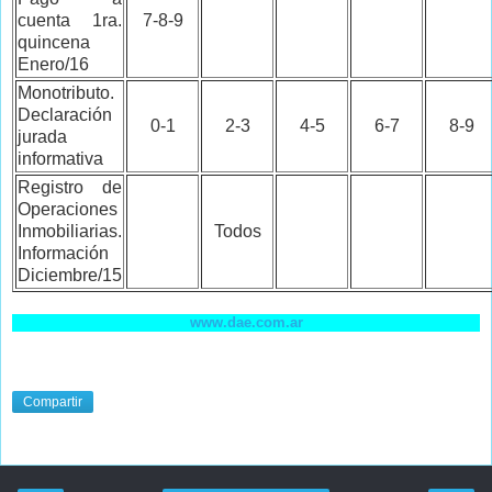
cuenta 1ra.
7-8-9
quincena
Enero/16
Monotributo.
Declaración
0-1
2-3
4-5
6-7
8-9
jurada
informativa
Registro de
Operaciones
Inmobiliarias.
Todos
Información
Diciembre/15
www.dae.com.ar
Compartir