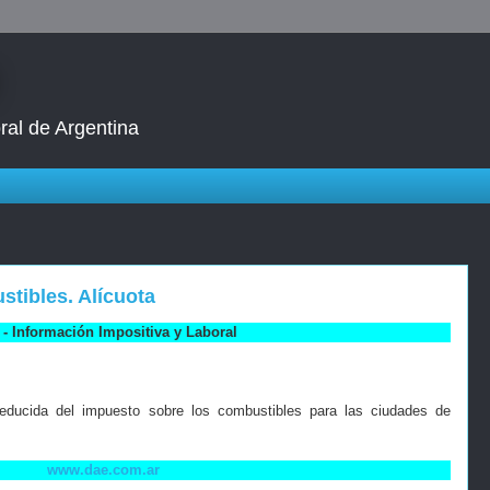
ral de Argentina
tibles. Alícuota
- Información Impositiva y Laboral
 reducida del impuesto sobre los combustibles para las ciudades de
www.dae.com.ar