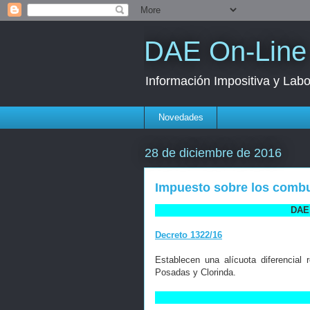
DAE On-Line
Información Impositiva y Labo
Novedades
28 de diciembre de 2016
Impuesto sobre los combus
DAE 
Decreto 1322/16
Establecen una alícuota diferencial
Posadas y Clorinda.