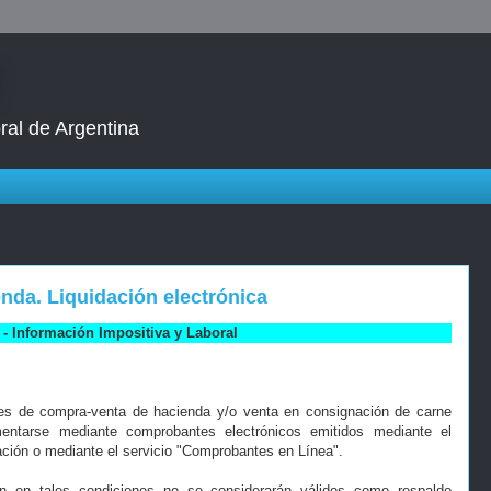
ral de Argentina
nda. Liquidación electrónica
- Información Impositiva y Laboral
es de compra-venta de hacienda y/o venta en consignación de carne
mentarse mediante comprobantes electrónicos emitidos mediante el
ación o mediante el servicio "Comprobantes en Línea".
 en tales condiciones no se considerarán válidos como respaldo