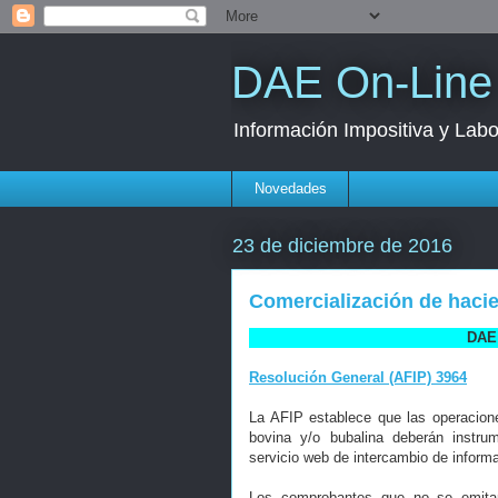
DAE On-Line
Información Impositiva y Labo
Novedades
23 de diciembre de 2016
Comercialización de hacie
DAE 
Resolución General (AFIP) 3964
La AFIP establece que las operacion
bovina y/o bubalina deberán instru
servicio web de intercambio de inform
Los comprobantes que no se emitan