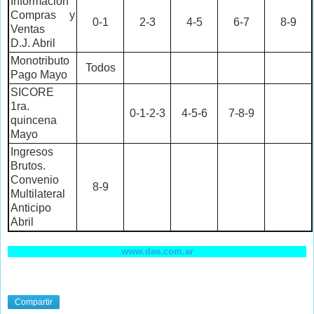
Información
Compras y
0-1
2-3
4-5
6-7
8-9
Ventas
D.J. Abril
Monotributo
Todos
Pago Mayo
SICORE
1ra.
0-1-2-3
4-5-6
7-8-9
quincena
Mayo
Ingresos
Brutos.
Convenio
8-9
Multilateral
Anticipo
Abril
www.dae.com.ar
Compartir