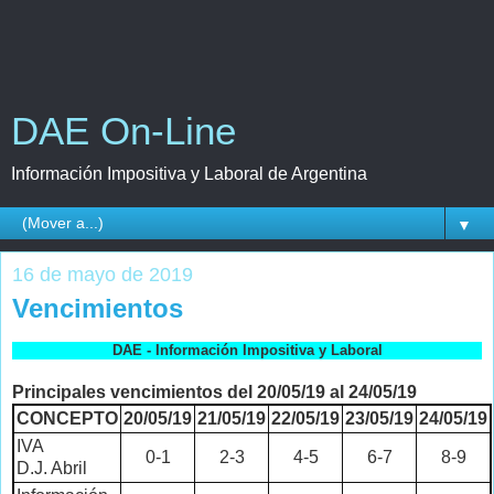
DAE On-Line
Información Impositiva y Laboral de Argentina
▼
16 de mayo de 2019
Vencimientos
DAE - Información Impositiva y Laboral
Principales vencimientos del 20/05/19 al 24/05/19
CONCEPTO
20/05/19
21/05/19
22/05/19
23/05/19
24/05/19
IVA
0-1
2-3
4-5
6-7
8-9
D.J. Abril