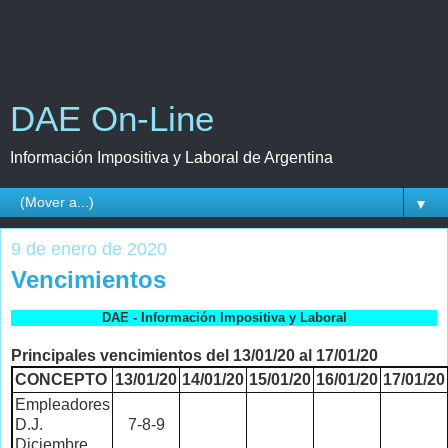
DAE On-Line
Información Impositiva y Laboral de Argentina
▼
9 de enero de 2020
Vencimientos
DAE - Información Impositiva y Laboral
Principales vencimientos del 13/01/20 al 17/01/20
CONCEPTO
13/01/20
14/01/20
15/01/20
16/01/20
17/01/20
Empleadores
D.J.
7-8-9
Diciembre