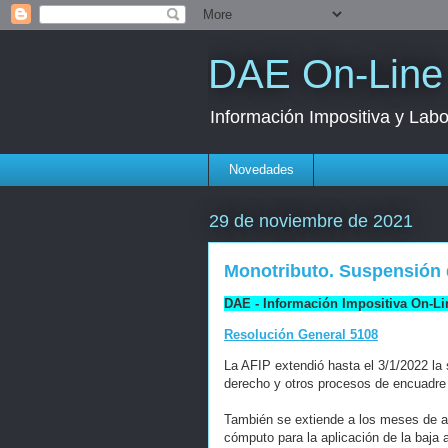
DAE On-Line
Información Impositiva y Labo
Novedades
29 de noviembre de 2021
Monotributo. Suspensión 
DAE - Información Impositiva On-Li
Resolución General 5108
La AFIP extendió hasta el 3/1/2022 la 
derecho y otros procesos de encuadre 
También se extiende a los meses de a
cómputo para la aplicación de la baja 