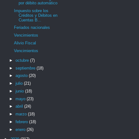
por débito automático
Impuesto sobre los
Créditos y Débitos en
Cuentas B...
Feriados nacionales
Vencimientos
Alivio Fiscal
Vencimientos
►
octubre
(7)
►
septiembre
(18)
►
agosto
(20)
►
julio
(21)
►
junio
(18)
►
mayo
(23)
►
abril
(24)
►
marzo
(18)
►
febrero
(18)
►
enero
(26)