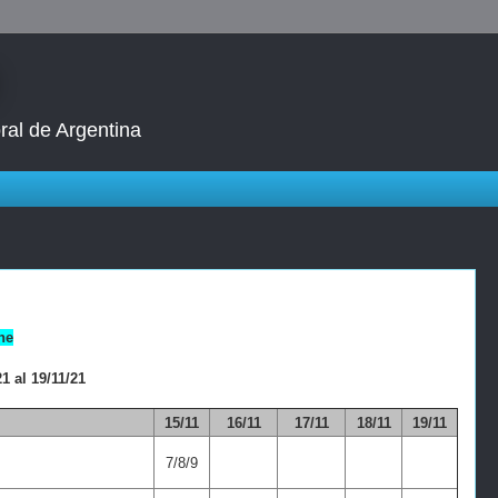
ral de Argentina
ne
1 al 19/11/21
15/11
16/11
17/11
18/11
19/11
7/8/9