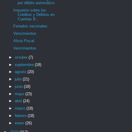
por débito automático
Impuesto sobre los
Créditos y Débitos en
Cuentas B...
Feriados nacionales
Vencimientos
Alivio Fiscal
Vencimientos
►
octubre
(7)
►
septiembre
(18)
►
agosto
(20)
►
julio
(21)
►
junio
(18)
►
mayo
(23)
►
abril
(24)
►
marzo
(18)
►
febrero
(18)
►
enero
(26)