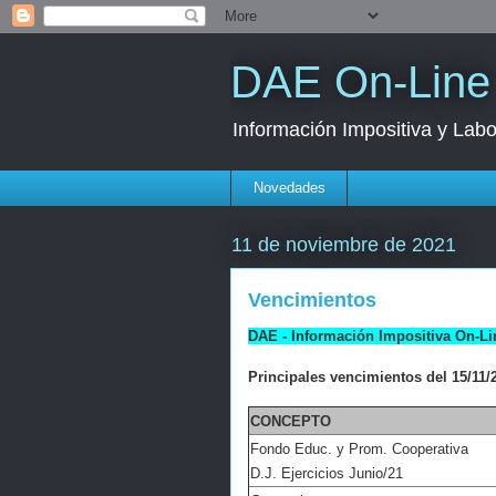
DAE On-Line
Información Impositiva y Labo
Novedades
11 de noviembre de 2021
Vencimientos
DAE - Información Impositiva On-Li
Principales vencimientos del 15/11/2
CONCEPTO
Fondo Educ. y Prom. Cooperativa
D.J. Ejercicios Junio/21