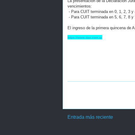
La presentación de la Declaración Jura
vencimientos:
- Para CUIT terminada en 0, 1, 2, 3 y 
- Para CUIT terminada en 5, 6, 7, 8 y 
El ingreso de la primera quincena de A
https://www.dae.com.ar
Entrada más reciente