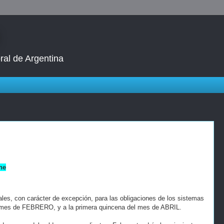
ral de Argentina
ne
es, con carácter de excepción, para las obligaciones de los sistemas
mes de FEBRERO, y a la primera quincena del mes de ABRIL.