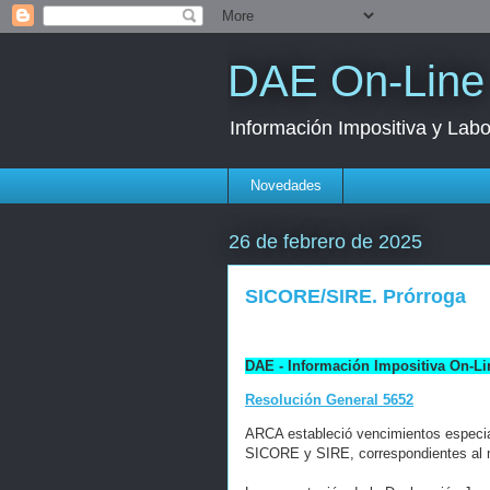
DAE On-Line
Información Impositiva y Labo
Novedades
26 de febrero de 2025
SICORE/SIRE. Prórroga
DAE - Información Impositiva On-Li
Resolución General 5652
ARCA estableció vencimientos especial
SICORE y SIRE, correspondientes al 