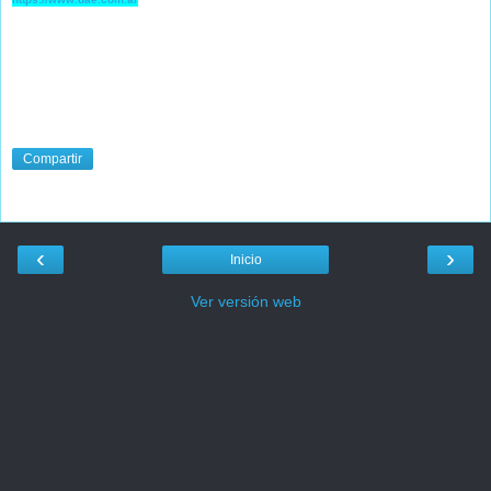
Compartir
‹
›
Inicio
Ver versión web