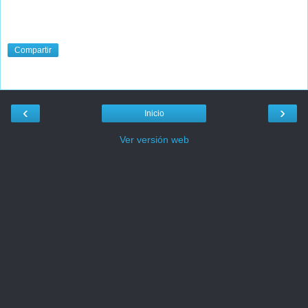
Compartir
‹
›
Inicio
Ver versión web