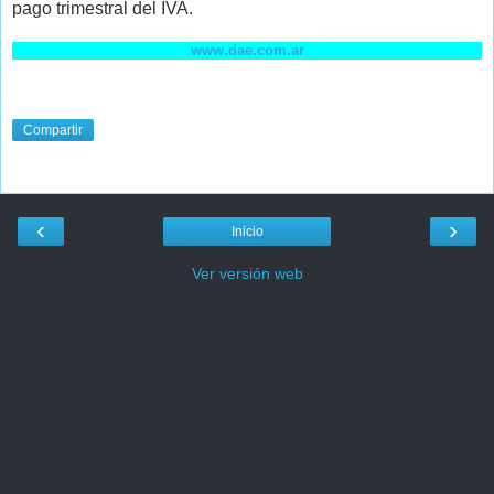
pago trimestral del IVA.
www.dae.com.ar
Compartir
‹
›
Inicio
Ver versión web