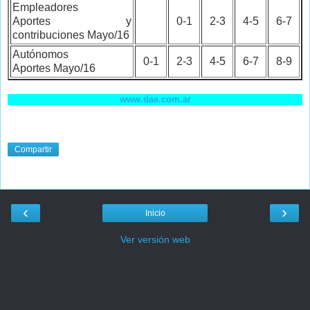
Empleadores
Aportes y
0-1
2-3
4-5
6-7
contribuciones Mayo/16
Autónomos
0-1
2-3
4-5
6-7
8-9
Aportes Mayo/16
www.dae.com.ar
Compartir
‹
›
Inicio
Ver versión web