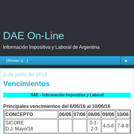
DAE On-Line
Información Impositiva y Laboral de Argentina
▼
2 de junio de 2016
Vencimientos
DAE - Información Impositiva y Laboral
Principales vencimientos del 6/06/16 al 10/06/16
CONCEPTO
06/06
07/06
08/06
09/06
10/06
SICORE
0-1-
4-5-6
7-8-9
D.J. Mayo/16
2-3