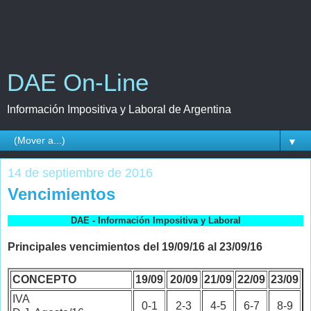
DAE On-Line
Información Impositiva y Laboral de Argentina
▼
14 de septiembre de 2016
Vencimientos
DAE - Información Impositiva y Laboral
Principales vencimientos del 19/09/16 al 23/09/16
CONCEPTO
19/09
20/09
21/09
22/09
23/09
IVA
0-1
2-3
4-5
6-7
8-9