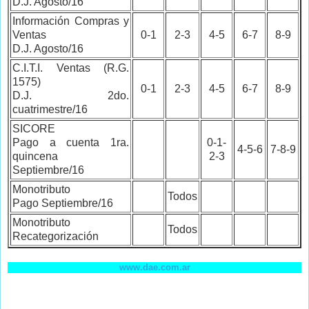
D.J. Agosto/16
Información Compras y
Ventas
0-1
2-3
4-5
6-7
8-9
D.J. Agosto/16
C.I.T.I. Ventas (R.G.
1575)
0-1
2-3
4-5
6-7
8-9
D.J. 2do.
cuatrimestre/16
SICORE
Pago a cuenta 1ra.
0-1-
4-5-6
7-8-9
quincena
2-3
Septiembre/16
Monotributo
Todos
Pago Septiembre/16
Monotributo
Todos
Recategorización
www.dae.com.ar