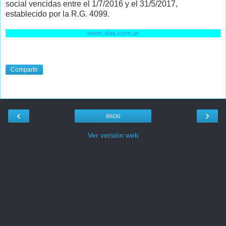
social vencidas entre el 1/7/2016 y el 31/5/2017,
establecido por la R.G. 4099.
www.dae.com.ar
Compartir
‹
›
Inicio
Ver versión web