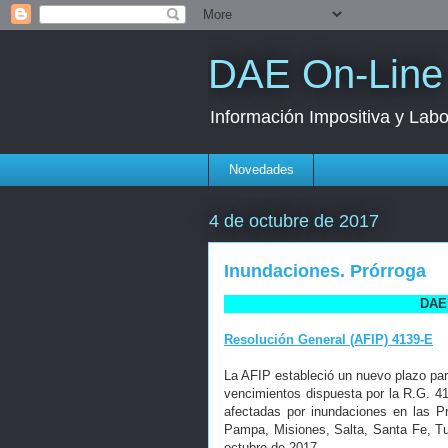
DAE On-Line
Información Impositiva y Labo
Novedades
4 de octubre de 2017
Inundaciones. Prórroga
DAE 
Resolución General (AFIP) 4139-E
La AFIP estableció un nuevo plazo para
vencimientos dispuesta por la R.G. 411
afectadas por inundaciones en las P
Pampa, Misiones, Salta, Santa Fe, Tu
octubre de 2017.