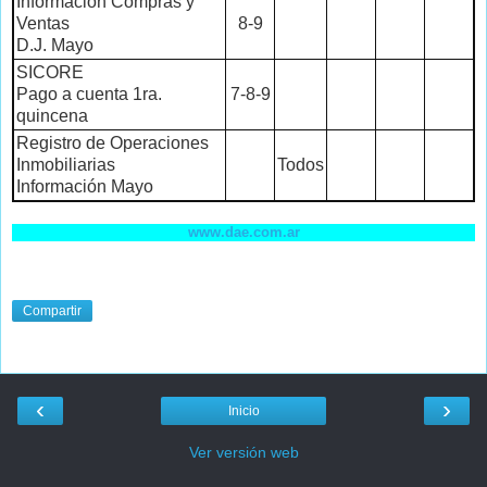
Información Compras y
Ventas
8-9
D.J. Mayo
SICORE
Pago a cuenta 1ra.
7-8-9
quincena
Registro de Operaciones
Inmobiliarias
Todos
Información Mayo
www.dae.com.ar
Compartir
‹
›
Inicio
Ver versión web