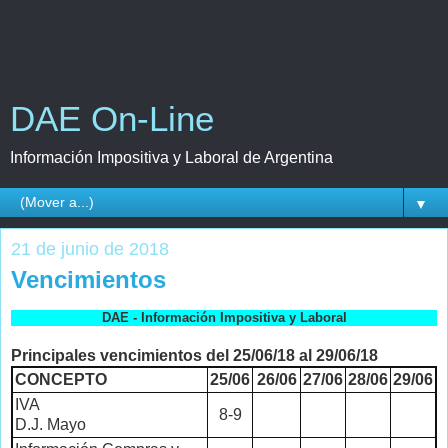
DAE On-Line
Información Impositiva y Laboral de Argentina
▼
21 de junio de 2018
Vencimientos
DAE - Información Impositiva y Laboral
Principales vencimientos del 25/06/18 al 29/06/18
CONCEPTO
25/06
26/06
27/06
28/06
29/06
IVA
8-9
D.J. Mayo