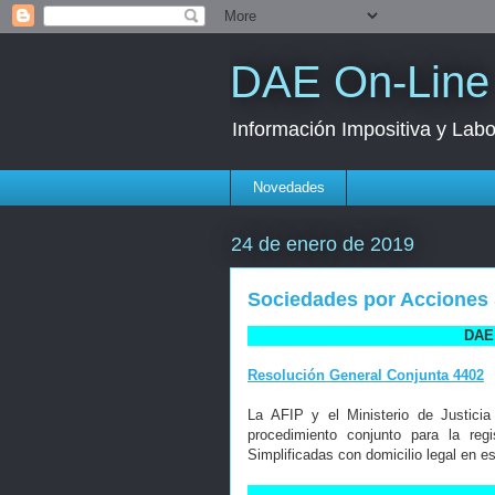
DAE On-Line
Información Impositiva y Labo
Novedades
24 de enero de 2019
Sociedades por Acciones S
DAE 
Resolución General Conjunta 4402
La AFIP y el Ministerio de Justici
procedimiento conjunto para la re
Simplificadas con domicilio legal en es