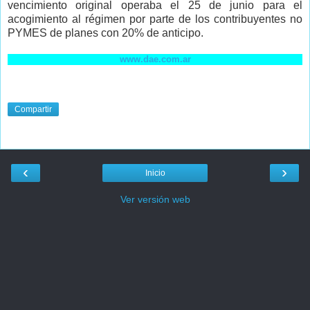
vencimiento original operaba el 25 de junio para el
acogimiento al régimen por parte de los contribuyentes no
PYMES de planes con 20% de anticipo.
www.dae.com.ar
Compartir
‹
›
Inicio
Ver versión web