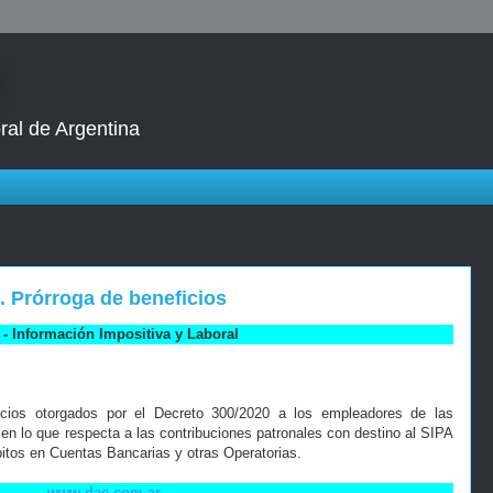
ral de Argentina
 Prórroga de beneficios
- Información Impositiva y Laboral
icios otorgados por el Decreto 300/2020 a los empleadores de las
 en lo que respecta a las contribuciones patronales con destino al SIPA
bitos en Cuentas Bancarias y otras Operatorias.
www.dae.com.ar