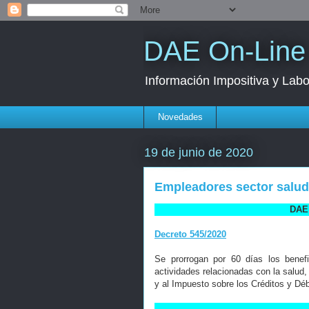
DAE On-Line
Información Impositiva y Labo
Novedades
19 de junio de 2020
Empleadores sector salud.
DAE 
Decreto 545/2020
Se prorrogan por 60 días los benef
actividades relacionadas con la salud,
y al Impuesto sobre los Créditos y Dé