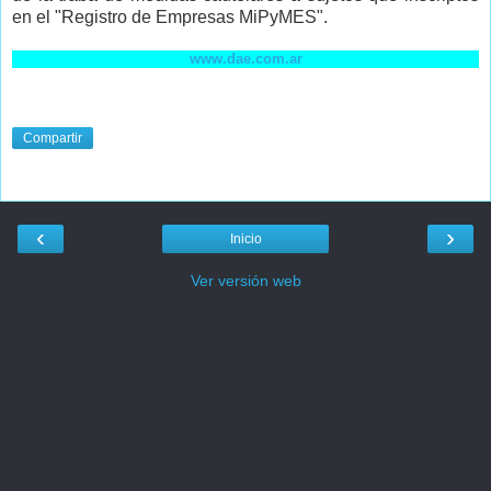
en el "Registro de Empresas MiPyMES".
www.dae.com.ar
Compartir
‹
›
Inicio
Ver versión web