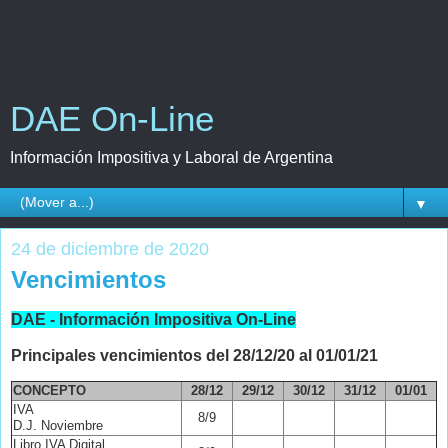
DAE On-Line
Información Impositiva y Laboral de Argentina
▼
24 de diciembre de 2020
Vencimientos
DAE - Información Impositiva On-Line
Principales vencimientos del 28/12/20 al 01/01/21
CONCEPTO
28/12
29/12
30/12
31/12
01/01
IVA
8/9
D.J. Noviembre
Libro IVA Digital