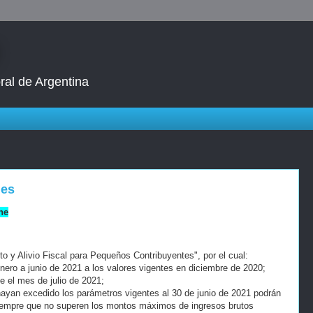
ral de Argentina
nes
ne
o y Alivio Fiscal para Pequeños Contribuyentes", por el cual:
 enero a junio de 2021 a los valores vigentes en diciembre de 2020;
e el mes de julio de 2021;
hayan excedido los parámetros vigentes al 30 de junio de 2021 podrán
siempre que no superen los montos máximos de ingresos brutos