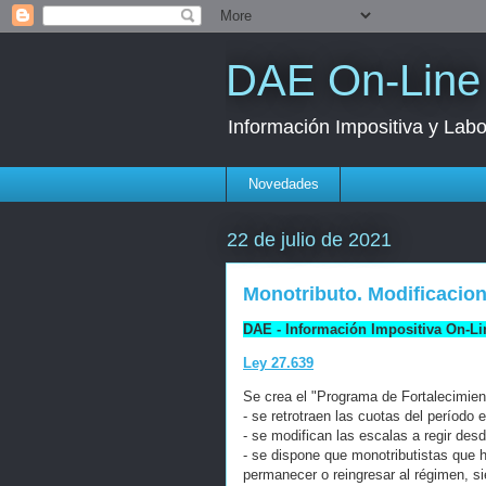
DAE On-Line
Información Impositiva y Labo
Novedades
22 de julio de 2021
Monotributo. Modificacio
DAE - Información Impositiva On-Li
Ley 27.639
Se crea el "Programa de Fortalecimient
- se retrotraen las cuotas del período
- se modifican las escalas a regir desd
- se dispone que monotributistas que 
permanecer o reingresar al régimen, 