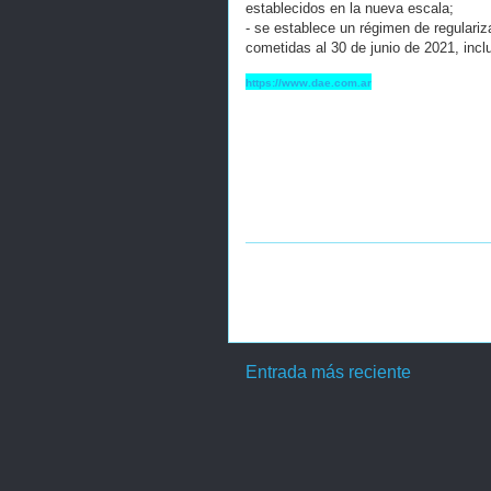
establecidos en la nueva escala;
- se establece un régimen de regulari
cometidas al 30 de junio de 2021, inc
https://www.dae.com.ar
Entrada más reciente