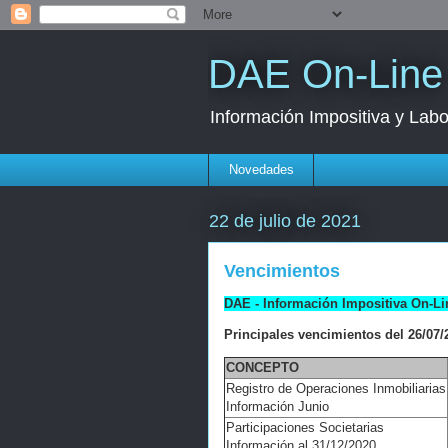
DAE On-Line
Información Impositiva y Labo
Novedades
22 de julio de 2021
Vencimientos
DAE - Información Impositiva On-Li
Principales vencimientos del 26/07/2
CONCEPTO
Registro de Operaciones Inmobiliarias
Información Junio
Participaciones Societarias
Información al 31/12/2020