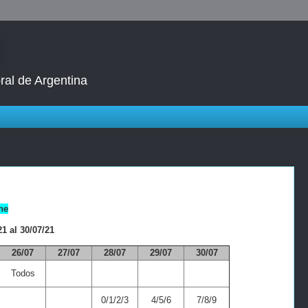
ral de Argentina
ne
1 al 30/07/21
26/07
27/07
28/07
29/07
30/07
Todos
0/1/2/3
4/5/6
7/8/9