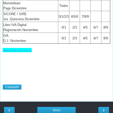
Monotributo
Todos
Pago Diciembre
SICORE / SIRE
0/1/2/3
4/5/6
7/8/9
1ra. Quincena Diciembre
Libro IVA Digital
0/1
2/3
4/5
6/7
8/9
Registración Noviembre
IVA
0/1
2/3
4/5
6/7
8/9
D.J. Noviembre
https://www.dae.com.ar
Compartir
‹
›
Inicio