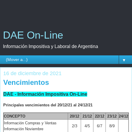
DAE On-Line
Información Impositiva y Laboral de Argentina
▼
16 de diciembre de 2021
Vencimientos
DAE - Información Impositiva On-Line
Principales vencimientos del 20/12/21 al 24/12/21
CONCEPTO
20/12
21/12
22/12
23/12
24/12
Información Compras y Ventas
2/3
4/5
6/7
8/9
Información Noviembre