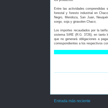
Entre las actividades comprendidas s
forestal y foresto industrial en Chac
Negro, Mendoza, San Juan, Neuquén,
sorgo, soja y girasolen Chaco;
Los importes recaudados por la tarif
sistema SIRE (R.G. 3726), en tanto l
que no generará obligaciones a paga
correspondientes a los respectivos co
Entrada más reciente