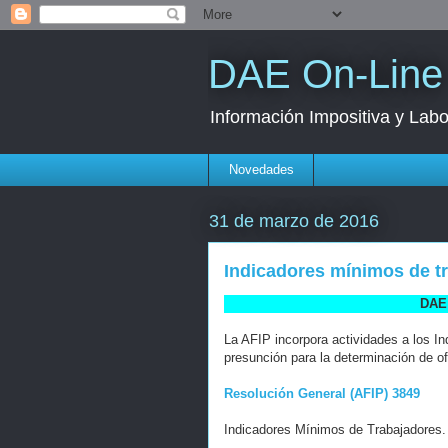
DAE On-Line
Información Impositiva y Labo
Novedades
31 de marzo de 2016
Indicadores mínimos de t
DAE 
La AFIP incorpora actividades a los I
presunción para la determinación de ofi
Resolución General (AFIP) 3849
Indicadores Mínimos de Trabajadores.