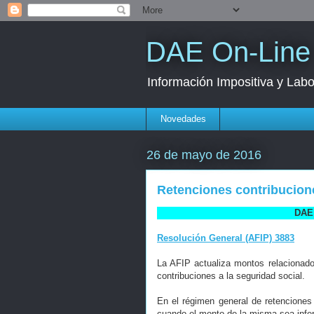
DAE On-Line
Información Impositiva y Labo
Novedades
26 de mayo de 2016
Retenciones contribucion
DAE 
Resolución General (AFIP) 3883
La AFIP actualiza montos relacionado
contribuciones a la seguridad social.
En el régimen general de retenciones
cuando el monto de la misma sea inferi