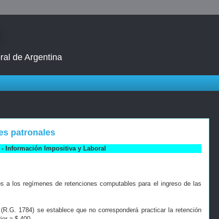
ral de Argentina
es patronales
- Información Impositiva y Laboral
s a los regímenes de retenciones computables para el ingreso de las
 (R.G. 1784) se establece que no corresponderá practicar la retención
or a $ 400.-