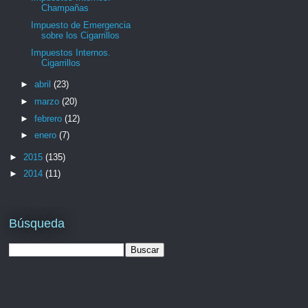
Champañas
Impuesto de Emergencia
sobre los Cigarrillos
Impuestos Internos.
Cigarrillos
►
abril
(23)
►
marzo
(20)
►
febrero
(12)
►
enero
(7)
►
2015
(135)
►
2014
(11)
Búsqueda