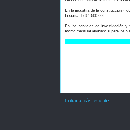
En la industria de la construcción (R
la suma de $ 1.500.000.-
En los servicios de investigación y
monto mensual abonado supere los $ 
Entrada más reciente