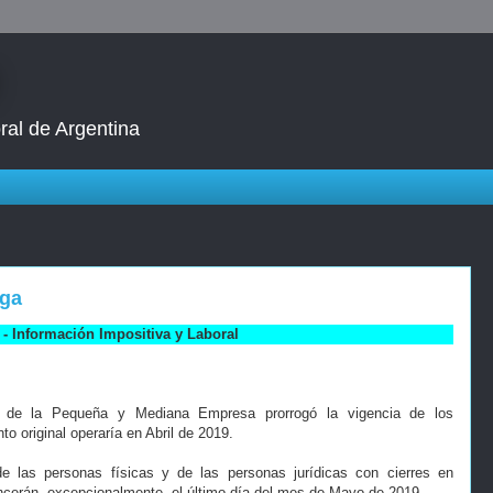
ral de Argentina
oga
- Información Impositiva y Laboral
 de la Pequeña y Mediana Empresa prorrogó la vigencia de los
 original operaría en Abril de 2019.
e las personas físicas y de las personas jurídicas con cierres en
ncerán, excepcionalmente, el último día del mes de Mayo de 2019.