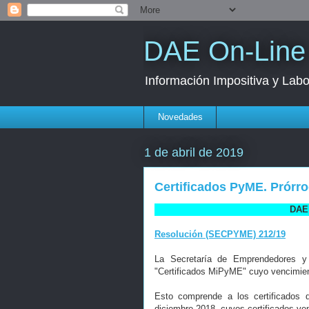
DAE On-Line
Información Impositiva y Labo
Novedades
1 de abril de 2019
Certificados PyME. Prórr
DAE 
Resolución (SECPYME) 212/19
La Secretaría de Emprendedores y
"Certificados MiPyME" cuyo vencimiento
Esto comprende a los certificados d
diciembre 2018, cuyos certificados ve