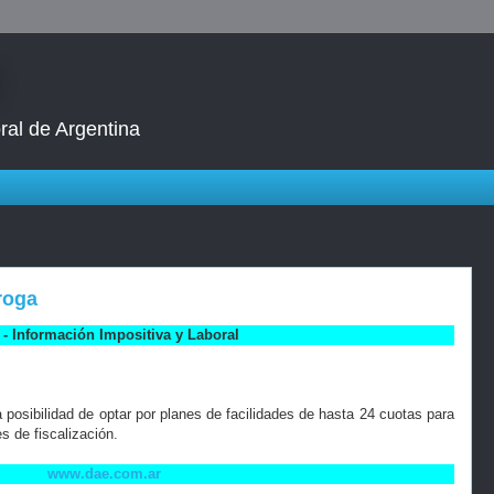
ral de Argentina
roga
- Información Impositiva y Laboral
 posibilidad de optar por planes de facilidades de hasta 24 cuotas para
s de fiscalización.
www.dae.com.ar