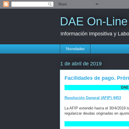
DAE On-Line
Información Impositiva y Labo
Novedades
1 de abril de 2019
Facilidades de pago. Prór
DAE 
Resolución General (AFIP) 4453
La AFIP extendió hasta el 30/4/2019 la
regularizar deudas originadas en ajuste