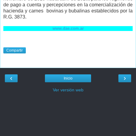
de pago a cuenta y percepciones en la comercialización de
hacienda y carnes bovinas y bubalinas establecidos por la
R.G. 3873.
www.dae.com.ar
Compartir
‹
›
Inicio
Ver versión web