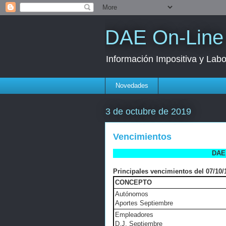
DAE On-Line
Información Impositiva y Labo
Novedades
3 de octubre de 2019
Vencimientos
DAE 
Principales vencimientos del 07/10/1
CONCEPTO
Autónomos
Aportes Septiembre
Empleadores
D.J. Septiembre