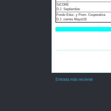
SICORE
D.J. Septiembre
Fondo Educ. y Prom. Cooperativa
D.J. cierres Mayo/19
Entrada más reciente