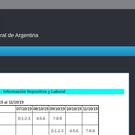
ral de Argentina
- Información Impositiva y Laboral
9 al 11/10/19
07/10/19
08/10/19
09/10/19
10/10/19
11/10/19
0-1-2-3
4-5-6
7-8-9
0-1-2-3
4-5-6
7-8-9