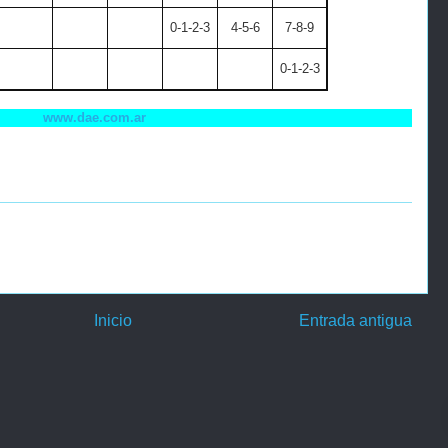
0-1-2-3
4-5-6
7-8-9
0-1-2-3
www.dae.com.ar
Inicio
Entrada antigua